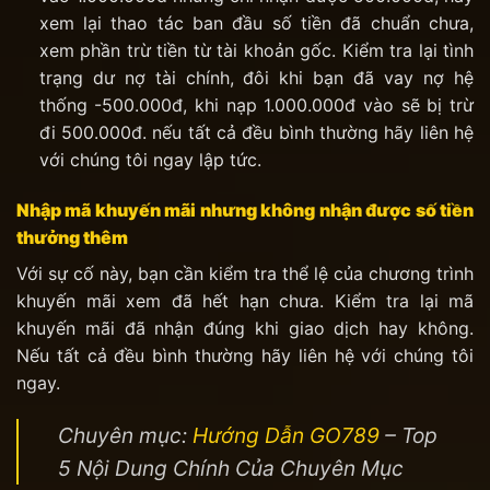
xem lại thao tác ban đầu số tiền đã chuẩn chưa,
xem phần trừ tiền từ tài khoản gốc. Kiểm tra lại tình
trạng dư nợ tài chính, đôi khi bạn đã vay nợ hệ
thống -500.000đ, khi nạp 1.000.000đ vào sẽ bị trừ
đi 500.000đ. nếu tất cả đều bình thường hãy liên hệ
với chúng tôi ngay lập tức.
Nhập mã khuyến mãi nhưng không nhận được số tiền
thưởng thêm
Với sự cố này, bạn cần kiểm tra thể lệ của chương trình
khuyến mãi xem đã hết hạn chưa. Kiểm tra lại mã
khuyến mãi đã nhận đúng khi giao dịch hay không.
Nếu tất cả đều bình thường hãy liên hệ với chúng tôi
ngay.
Chuyên mục:
Hướng Dẫn GO789
– Top
5 Nội Dung Chính Của Chuyên Mục