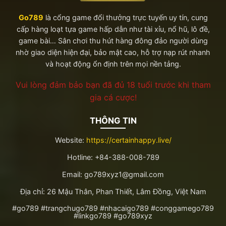
Go789
là cổng game đổi thưởng trực tuyến uy tín, cung
cấp hàng loạt tựa game hấp dẫn như tài xỉu, nổ hũ, lô đề,
game bài… Sân chơi thu hút hàng đông đảo người dùng
nhờ giao diện hiện đại, bảo mật cao, hỗ trợ nạp rút nhanh
và hoạt động ổn định trên mọi nền tảng.
Vui lòng đảm bảo bạn đã đủ 18 tuổi trước khi tham
gia cá cược!
THÔNG TIN
Website:
https://certainhappy.live/
Hotline: +84-388-008-789
Email:
go789xyz1@gmail.com
Địa chỉ: 26 Mậu Thân, Phan Thiết, Lâm Đồng, Việt Nam
#go789 #trangchugo789 #nhacaigo789 #conggamego789
#linkgo789 #go789xyz