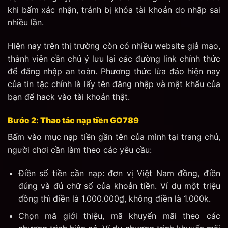
khi bấm xác nhận, tránh bị khóa tài khoản do nhập sai
nhiều lần.
Hiện nay trên thị trường còn có nhiều website giả mạo,
thành viên cần chú ý lưu lại các đường link chính thức
để đăng nhập an toàn. Phương thức lừa đảo hiện nay
của tin tặc chính là lấy tên đăng nhập và mật khẩu của
bạn để hack vào tài khoản thật.
Bước 2: Thao tác nạp tiền GO789
Bấm vào mục nạp tiền gần tên của mình tại trang chủ,
người chơi cần làm theo các yêu cầu:
Điền số tiền cần nạp: đơn vị Việt Nam đồng, điền
đúng và đủ chữ số của khoản tiền. Ví dụ một triệu
đồng thì điền là 1.000.000₫, không điền là 1.000k.
Chọn mã giới thiệu, mã khuyến mãi theo các